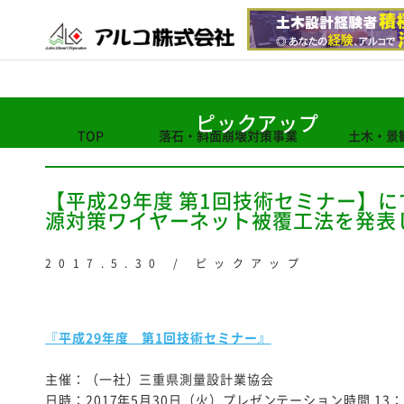
ピックアップ
TOP
落石・斜面崩壊対策事業
土木・景
【平成29年度 第1回技術セミナー】
源対策ワイヤーネット被覆工法を発表
2017.5.30 / ピックアップ
『
平成29年度 第1回技術セミナー』
主催：（一社）三重県測量設計業協会
日時：
2017
年5月30日（火）プレゼンテーション時間 13：0