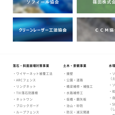
落石・斜面崩壊対策事業
土木・景観事業
水
・ワイヤーネット被覆工法
・擁壁
・
（
・ARCフェンス
・公園・道路
・
・リングネット
・橋梁補修・補強工
・
・TXI落石防護柵
・水路補修工
・
・ネットワン
・仮橋・鋼矢板
・S
・ブロックガード
・治山・砂防
（
・ループフェンス
・防災・減災関連