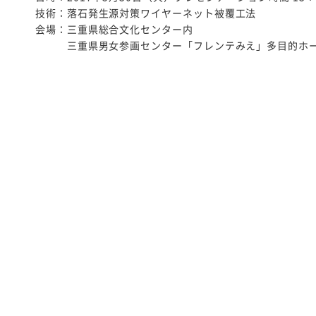
技術：落石発生源対策ワイヤーネット被覆工法
会場：三重県総合文化センター内
・・・
三重県男女参画センター「フレンテみえ」多目的ホ