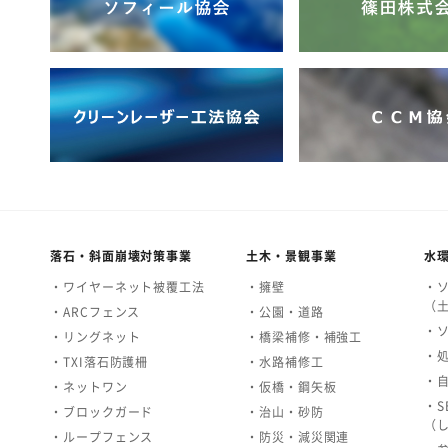
落石・斜面崩壊対策事業
土木・景観事業
水
・ワイヤーネット被覆工法
・擁壁
・
（
・ARCフェンス
・公園・道路
・
・リングネット
・橋梁補修・補強工
・
・TXI落石防護柵
・水路補修工
・
・ネットワン
・仮橋・鋼矢板
・S
・ブロックガード
・治山・砂防
（
・ループフェンス
・防災・減災関連