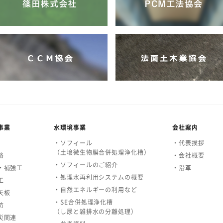
事業
水環境事業
会社案内
・ソフィール
・代表挨拶
（土壌微生物膜合併処理浄化槽）
路
・会社概要
・ソフィールのご紹介
・補強工
・沿革
・処理水再利用システムの概要
工
・自然エネルギーの利用など
矢板
・SE合併処理浄化槽
防
（し尿と雑排水の分離処理）
災関連