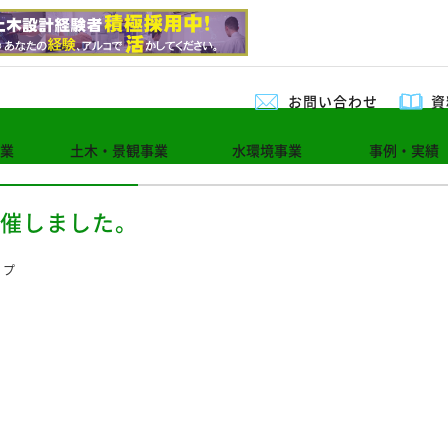
お問い合わせ
資
業
土木・景観事業
水環境事業
事例・実績
開催しました。
ップ