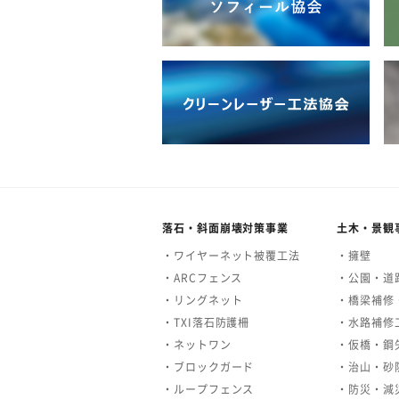
落石・斜面崩壊対策事業
土木・景観
・ワイヤーネット被覆工法
・擁壁
・ARCフェンス
・公園・道
・リングネット
・橋梁補修
・TXI落石防護柵
・水路補修
・ネットワン
・仮橋・鋼
・ブロックガード
・治山・砂
・ループフェンス
・防災・減