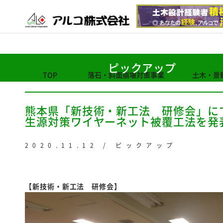
ピックアップ
TOP
落石・斜面崩壊対策事業
土木・景
熊本県「新技術・新工法 研修会」に
生源対策ワイヤーネット被覆工法を発
2020.11.12 / ピックアップ
【新技術・新工法 研修会】