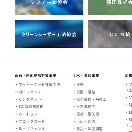
落石・斜面崩壊対策事業
土木・景観事業
水
・ワイヤーネット被覆工法
・擁壁
・
（
・ARCフェンス
・公園・道路
・
・リングネット
・橋梁補修・補強工
・
・TXI落石防護柵
・水路補修工
・
・ネットワン
・仮橋・鋼矢板
・S
・ブロックガード
・治山・砂防
（
・ループフェンス
・防災・減災関連