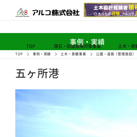
事例・実績
TOP
落石・斜面崩壊対策事業
土木・景
TOP
事例・実績
土木・景観事業
公園・道路（管理施設）
五ヶ所港