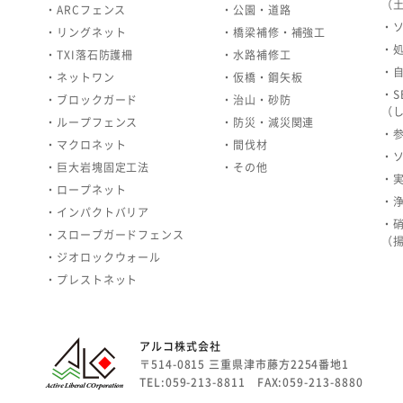
（
・ARCフェンス
・公園・道路
・
・リングネット
・橋梁補修・補強工
・
・TXI落石防護柵
・水路補修工
・
・ネットワン
・仮橋・鋼矢板
・S
・ブロックガード
・治山・砂防
（
・ループフェンス
・防災・減災関連
・
・マクロネット
・間伐材
・
・巨大岩塊固定工法
・その他
・
・ロープネット
・
・インパクトバリア
・
・スロープガードフェンス
（
・ジオロックウォール
・プレストネット
アルコ株式会社
〒514-0815 三重県津市藤方2254番地1
TEL:059-213-8811 FAX:059-213-8880