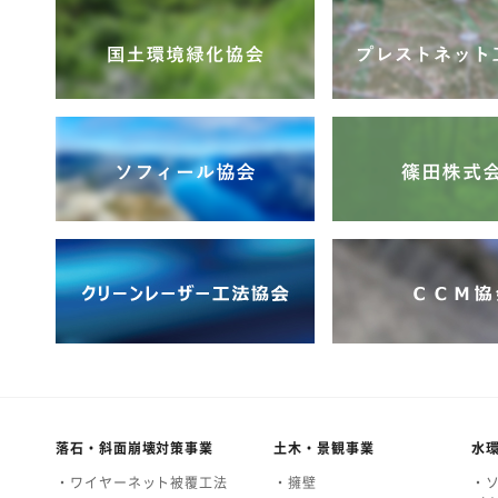
落石・斜面崩壊対策事業
土木・景観事業
水
・ワイヤーネット被覆工法
・擁壁
・