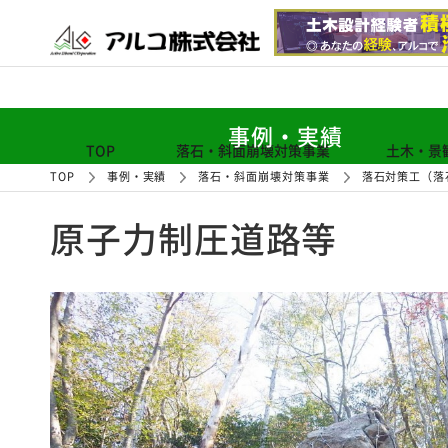
事例・実績
TOP
落石・斜面崩壊対策事業
土木・景
TOP
事例・実績
落石・斜面崩壊対策事業
落石対策工（落
原子力制圧道路等