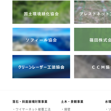
落石・斜面崩壊対策事業
土木・景観事業
水
・ワイヤーネット被覆工法
・擁壁
・