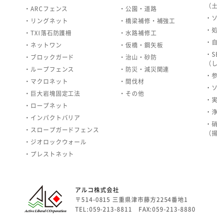
（
・ARCフェンス
・公園・道路
・
・リングネット
・橋梁補修・補強工
・
・TXI落石防護柵
・水路補修工
・
・ネットワン
・仮橋・鋼矢板
・S
・ブロックガード
・治山・砂防
（
・ループフェンス
・防災・減災関連
・
・マクロネット
・間伐材
・
・巨大岩塊固定工法
・その他
・
・ロープネット
・
・インパクトバリア
・
・スロープガードフェンス
（
・ジオロックウォール
・プレストネット
アルコ株式会社
〒514-0815 三重県津市藤方2254番地1
TEL:059-213-8811 FAX:059-213-8880