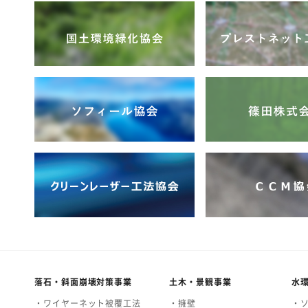
落石・斜面崩壊対策事業
土木・景観事業
水
・ワイヤーネット被覆工法
・擁壁
・