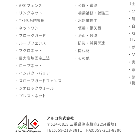
（
・ARCフェンス
・公園・道路
・
・リングネット
・橋梁補修・補強工
・
・TXI落石防護柵
・水路補修工
・
・ネットワン
・仮橋・鋼矢板
・S
・ブロックガード
・治山・砂防
（
・ループフェンス
・防災・減災関連
・
・マクロネット
・間伐材
・
・巨大岩塊固定工法
・その他
・
・ロープネット
・
・インパクトバリア
・
・スロープガードフェンス
（
・ジオロックウォール
・プレストネット
アルコ株式会社
〒514-0815 三重県津市藤方2254番地1
TEL:059-213-8811 FAX:059-213-8880