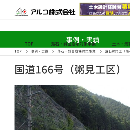
事例・実績
TOP
落石・斜面崩壊対策事業
土木・景
TOP
事例・実績
落石・斜面崩壊対策事業
落石対策工（落
国道166号（粥見工区）