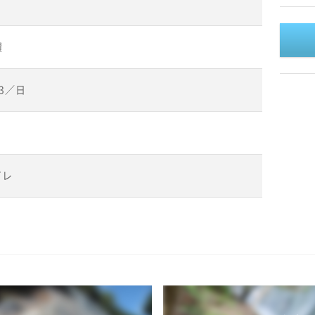
環
m3／日
イレ