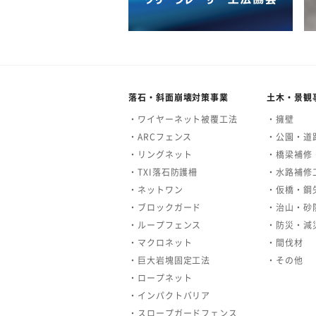
落石・斜面崩壊対策事業
土木・景観
・ワイヤーネット被覆工法
・擁壁
・ARCフェンス
・公園・道
・リングネット
・橋梁補修
・TXI落石防護柵
・水路補修
・ネットワン
・仮橋・鋼
・ブロックガード
・治山・砂
・ループフェンス
・防災・減
・マクロネット
・間伐材
・巨大岩塊固定工法
・その他
・ロープネット
・インパクトバリア
・スロープガードフェンス