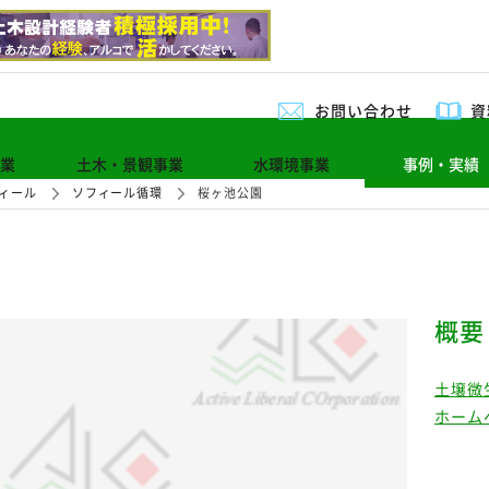
お問い合わせ
資
業
土木・景観事業
水環境事業
事例・実績
ィール
ソフィール循環
桜ヶ池公園
概要
土壌微
ホーム