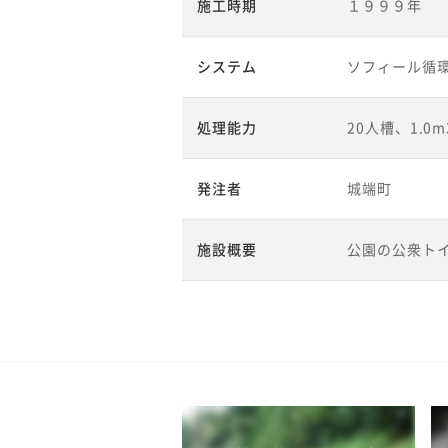
施工時期
１９９９年
システム
ソフィール循
処理能力
20人槽、1.0
発注者
城端町
施設概要
公園の公衆ト