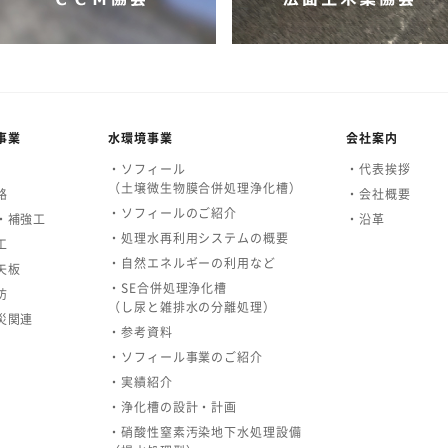
事業
水環境事業
会社案内
・ソフィール
・代表挨拶
（土壌微生物膜合併処理浄化槽）
路
・会社概要
・ソフィールのご紹介
・補強工
・沿革
・処理水再利用システムの概要
工
・自然エネルギーの利用など
矢板
・SE合併処理浄化槽
防
（し尿と雑排水の分離処理）
災関連
・参考資料
・ソフィール事業のご紹介
・実績紹介
・浄化槽の設計・計画
・硝酸性窒素汚染地下水処理設備