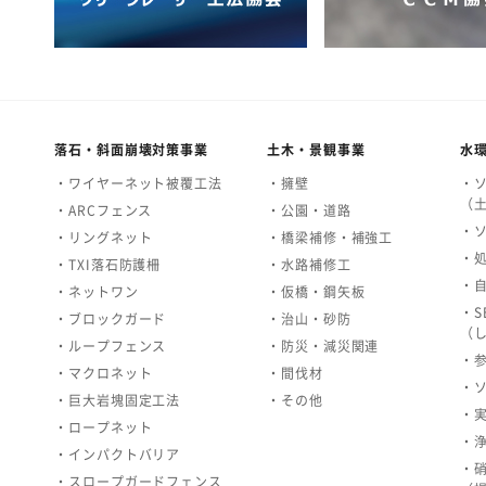
落石・斜面崩壊対策事業
土木・景観事業
水
・ワイヤーネット被覆工法
・擁壁
・
（
・ARCフェンス
・公園・道路
・
・リングネット
・橋梁補修・補強工
・
・TXI落石防護柵
・水路補修工
・
・ネットワン
・仮橋・鋼矢板
・S
・ブロックガード
・治山・砂防
（
・ループフェンス
・防災・減災関連
・
・マクロネット
・間伐材
・
・巨大岩塊固定工法
・その他
・
・ロープネット
・
・インパクトバリア
・
・スロープガードフェンス