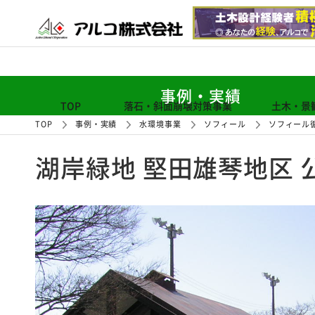
事例・実績
TOP
落石・斜面崩壊対策事業
土木・景
TOP
事例・実績
水環境事業
ソフィール
ソフィール
湖岸緑地 堅田雄琴地区 