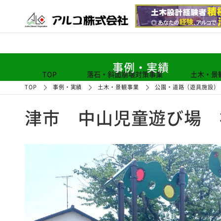
事例・実績
TOP
落石・斜面崩壊対策事業
土木・景
TOP
事例・実績
土木・景観事業
公園・道路（遊具施設）
津市 中山児童遊び場 