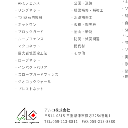
（
・ARCフェンス
・公園・道路
・
・リングネット
・橋梁補修・補強工
・
・TXI落石防護柵
・水路補修工
・
・ネットワン
・仮橋・鋼矢板
・S
・ブロックガード
・治山・砂防
（
・ループフェンス
・防災・減災関連
・
・マクロネット
・間伐材
・
・巨大岩塊固定工法
・その他
・
・ロープネット
・
・インパクトバリア
・
・スロープガードフェンス
（
・ジオロックウォール
・プレストネット
アルコ株式会社
〒514-0815 三重県津市藤方2254番地1
TEL:059-213-8811 FAX:059-213-8880