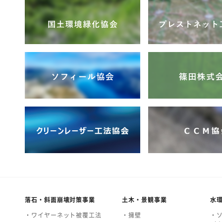
落石・斜面崩壊対策事業
土木・景観事業
水
・ワイヤーネット被覆工法
・擁壁
・