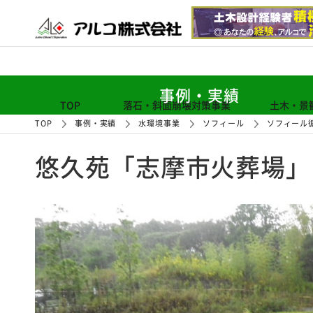
事例・実績
TOP
落石・斜面崩壊対策事業
土木・景
TOP
事例・実績
水環境事業
ソフィール
ソフィール
悠久苑「志摩市火葬場」