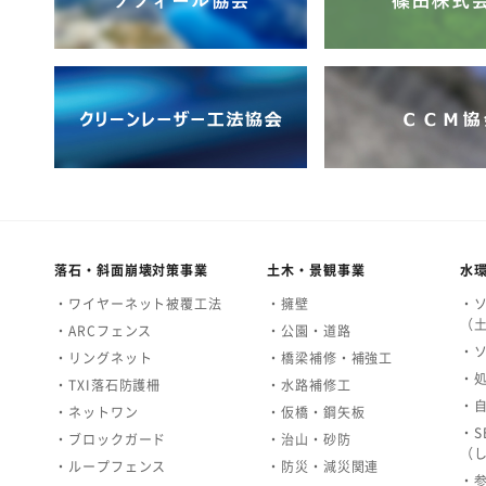
落石・斜面崩壊対策事業
土木・景観事業
水
・ワイヤーネット被覆工法
・擁壁
・
（
・ARCフェンス
・公園・道路
・
・リングネット
・橋梁補修・補強工
・
・TXI落石防護柵
・水路補修工
・
・ネットワン
・仮橋・鋼矢板
・S
・ブロックガード
・治山・砂防
（
・ループフェンス
・防災・減災関連
・