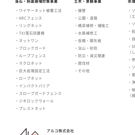
落石・斜面崩壊対策事業
土木・景観事業
水
・ワイヤーネット被覆工法
・擁壁
・
（
・ARCフェンス
・公園・道路
・
・リングネット
・橋梁補修・補強工
・
・TXI落石防護柵
・水路補修工
・
・ネットワン
・仮橋・鋼矢板
・S
・ブロックガード
・治山・砂防
（
・ループフェンス
・防災・減災関連
・
・マクロネット
・間伐材
・
・巨大岩塊固定工法
・その他
・
・ロープネット
・
・インパクトバリア
・
・スロープガードフェンス
（
・ジオロックウォール
・プレストネット
アルコ株式会社