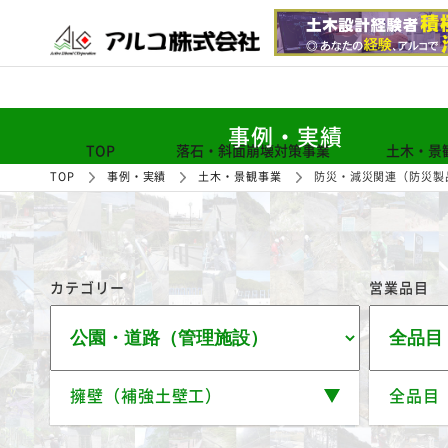
事例・実績
TOP
落石・斜面崩壊対策事業
土木・景
TOP
事例・実績
土木・景観事業
防災・減災関連（防災製
カテゴリー
営業品目
擁壁（補強土壁工）
全品目