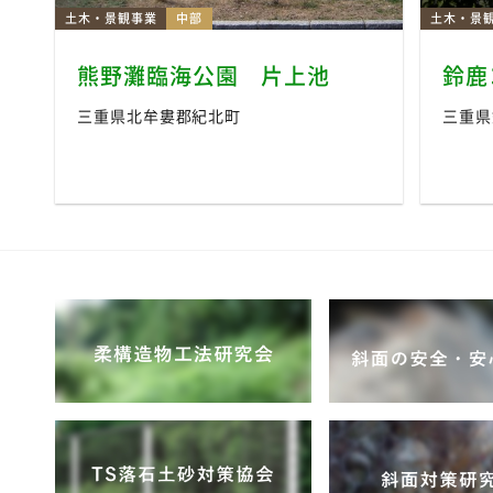
土木・景観事業
中部
土木・景
熊野灘臨海公園 片上池
鈴鹿
三重県北牟婁郡紀北町
三重県