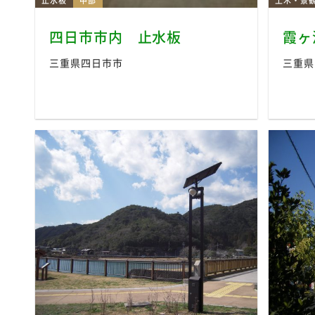
止水板
中部
土木・景
四日市市内 止水板
霞ヶ
三重県四日市市
三重県