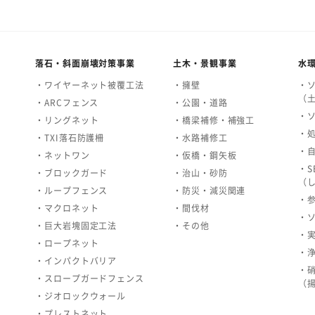
落石・斜面崩壊対策事業
土木・景観事業
水
・ワイヤーネット被覆工法
・擁壁
・
（
・ARCフェンス
・公園・道路
・
・リングネット
・橋梁補修・補強工
・
・TXI落石防護柵
・水路補修工
・
・ネットワン
・仮橋・鋼矢板
・S
・ブロックガード
・治山・砂防
（
・ループフェンス
・防災・減災関連
・
・マクロネット
・間伐材
・
・巨大岩塊固定工法
・その他
・
・ロープネット
・
・インパクトバリア
・
・スロープガードフェンス
（
・ジオロックウォール
・プレストネット