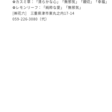
✿カスミ草：「清らかな心」「無邪気」「親切」「幸福」
✿レモンリーフ：「純粋な愛」「無邪気」
[㈱花六] 三重県津市東丸之内17-14
059-226-3080（代）