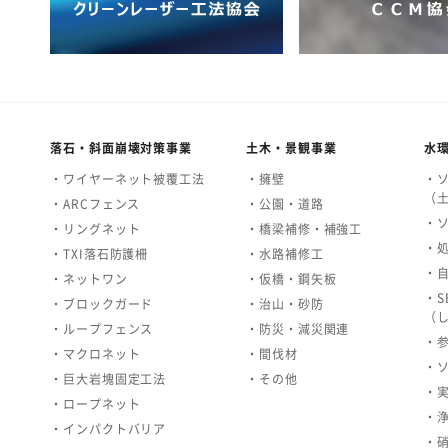
落石・斜面崩壊対策事業
土木・景観事業
水
・ワイヤーネット被覆工法
・擁壁
・
（
・ARCフェンス
・公園・道路
・
・リングネット
・橋梁補修・補強工
・
・TXI落石防護柵
・水路補修工
・
・ネットワン
・仮橋・鋼矢板
・S
・ブロックガード
・治山・砂防
（
・ループフェンス
・防災・減災関連
・
・マクロネット
・間伐材
・
・巨大岩塊固定工法
・その他
・
・ロープネット
・
・インパクトバリア
・