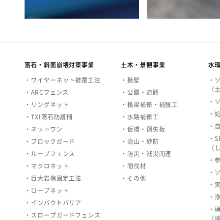
落石・斜面崩壊対策事業
土木・景観事業
水
・ワイヤーネット被覆工法
・擁壁
・
（
・ARCフェンス
・公園・道路
・
・リングネット
・橋梁補修・補強工
・
・TXI落石防護柵
・水路補修工
・
・ネットワン
・仮橋・鋼矢板
・S
・ブロックガード
・治山・砂防
（
・ループフェンス
・防災・減災関連
・
・マクロネット
・間伐材
・
・巨大岩塊固定工法
・その他
・
・ロープネット
・
・インパクトバリア
・
・スロープガードフェンス
（