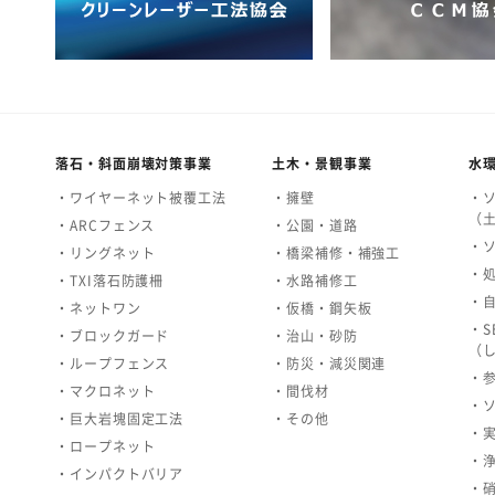
落石・斜面崩壊対策事業
土木・景観事業
水
・ワイヤーネット被覆工法
・擁壁
・
（
・ARCフェンス
・公園・道路
・
・リングネット
・橋梁補修・補強工
・
・TXI落石防護柵
・水路補修工
・
・ネットワン
・仮橋・鋼矢板
・S
・ブロックガード
・治山・砂防
（
・ループフェンス
・防災・減災関連
・
・マクロネット
・間伐材
・
・巨大岩塊固定工法
・その他
・
・ロープネット
・
・インパクトバリア
・