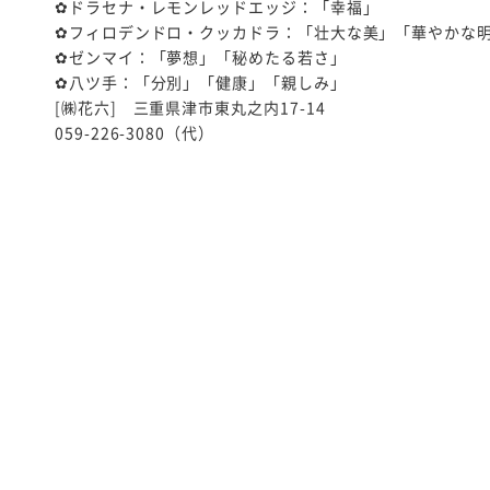
✿ドラセナ・レモンレッドエッジ：「幸福」
✿フィロデンドロ・クッカドラ：「壮大な美」「華やかな
✿ゼンマイ：「夢想」「秘めたる若さ」
✿八ツ手：「分別」「健康」「親しみ」
[㈱花六] 三重県津市東丸之内17-14
059-226-3080（代）