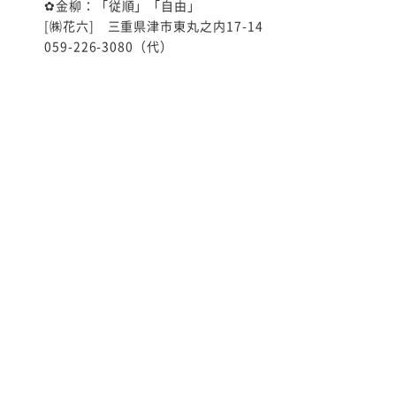
✿金柳：「従順」「自由」
[㈱花六] 三重県津市東丸之内17-14
059-226-3080（代）