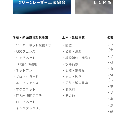
落石・斜面崩壊対策事業
土木・景観事業
水
・ワイヤーネット被覆工法
・擁壁
・
（
・ARCフェンス
・公園・道路
・
・リングネット
・橋梁補修・補強工
・
・TXI落石防護柵
・水路補修工
・
・ネットワン
・仮橋・鋼矢板
・S
・ブロックガード
・治山・砂防
（
・ループフェンス
・防災・減災関連
・
・マクロネット
・間伐材
・
・巨大岩塊固定工法
・その他
・
・ロープネット
・
・インパクトバリア
・