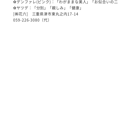
✿デンファレ(ピンク)：「わがままな美人」「お似合いの
✿ヤツデ：「分別」「親しみ」「健康」
[㈱花六] 三重県津市東丸之内17-14
059-226-3080（代）