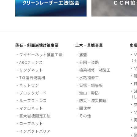
落石・斜面崩壊対策事業
土木・景観事業
水
・ワイヤーネット被覆工法
・擁壁
・
（
・ARCフェンス
・公園・道路
・
・リングネット
・橋梁補修・補強工
・
・TXI落石防護柵
・水路補修工
・
・ネットワン
・仮橋・鋼矢板
・S
・ブロックガード
・治山・砂防
（
・ループフェンス
・防災・減災関連
・
・マクロネット
・間伐材
・
・巨大岩塊固定工法
・その他
・
・ロープネット
・
・インパクトバリア
・