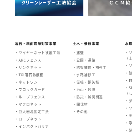
落石・斜面崩壊対策事業
土木・景観事業
水
・ワイヤーネット被覆工法
・擁壁
・
（
・ARCフェンス
・公園・道路
・
・リングネット
・橋梁補修・補強工
・
・TXI落石防護柵
・水路補修工
・
・ネットワン
・仮橋・鋼矢板
・S
・ブロックガード
・治山・砂防
（
・ループフェンス
・防災・減災関連
・
・マクロネット
・間伐材
・
・巨大岩塊固定工法
・その他
・
・ロープネット
・
・インパクトバリア
・