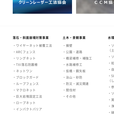
落石・斜面崩壊対策事業
土木・景観事業
水
・ワイヤーネット被覆工法
・擁壁
・
（
・ARCフェンス
・公園・道路
・
・リングネット
・橋梁補修・補強工
・
・TXI落石防護柵
・水路補修工
・
・ネットワン
・仮橋・鋼矢板
・S
・ブロックガード
・治山・砂防
（
・ループフェンス
・防災・減災関連
・
・マクロネット
・間伐材
・
・巨大岩塊固定工法
・その他
・
・ロープネット
・
・インパクトバリア
・