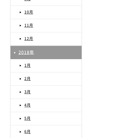
10月
11月
12月
2018年
1月
2月
3月
4月
5月
6月