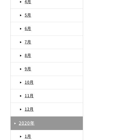
4月
5月
6月
7月
8月
9月
10月
11月
12月
2020年
1月