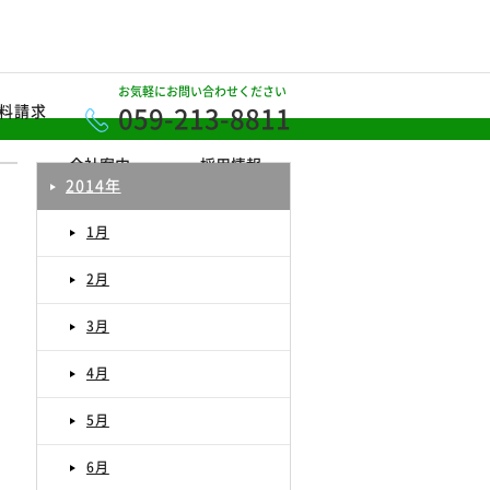
お気軽にお問い合わせください
059-213-8811
料請求
会社案内
採用情報
2014年
1月
2月
3月
4月
5月
6月