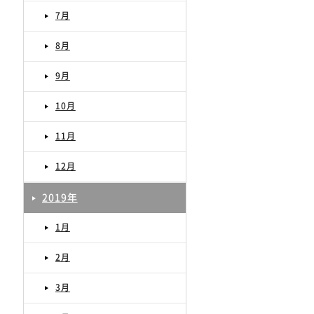
7月
8月
9月
10月
11月
12月
2019年
1月
2月
3月