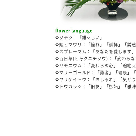
flower language
✿ソテツ：「雄々しい」
✿姫ヒマワリ：「憧れ」「崇拝」「誘
✿スプレーマム：「あなたを愛します
✿百日草(ヒャクニチソウ)：
「変わらな
✿リモニウム：「変わらぬ心」「途絶
✿マリーゴールド：「勇者」「健康」
✿ヤリゲイトウ：「おしゃれ」「気ど
✿トウガラシ：「旧友」「嫉妬」「雅