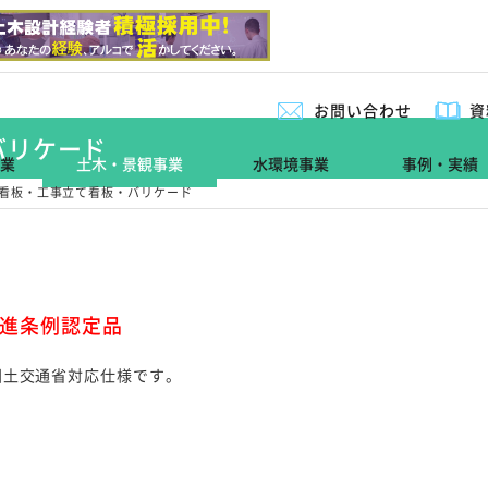
お問い合わせ
資
バリケード
業
土木・景観事業
水環境事業
事例・実績
看板・工事立て看板・バリケード
進条例認定品
国土交通省対応仕様です。