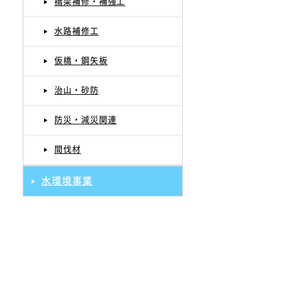
橋梁補修・補強工
水路補修工
仮橋・鋼矢板
治山・砂防
防災・減災関連
間伐材
水環境事業