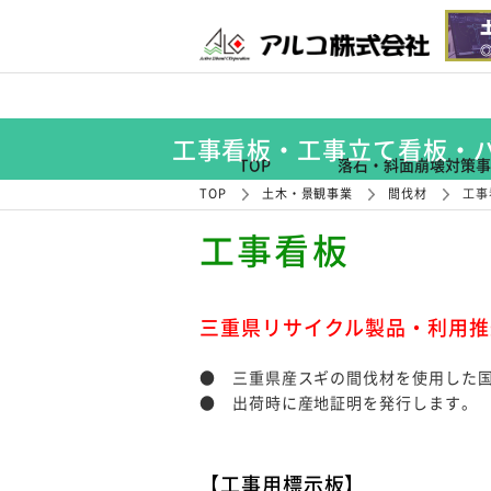
工事看板・工事立て看板・
TOP
落石・斜面崩壊対策事
TOP
土木・景観事業
間伐材
工事
工事看板
三重県リサイクル製品・利用推
● 三重県産スギの間伐材を使用した
● 出荷時に産地証明を発行します。
【工事用標示板】