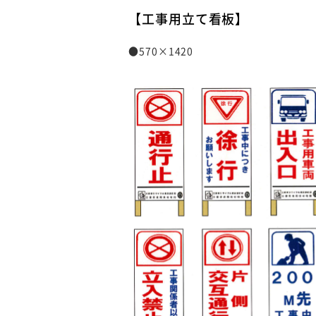
【工事用立て看板】
●570×1420