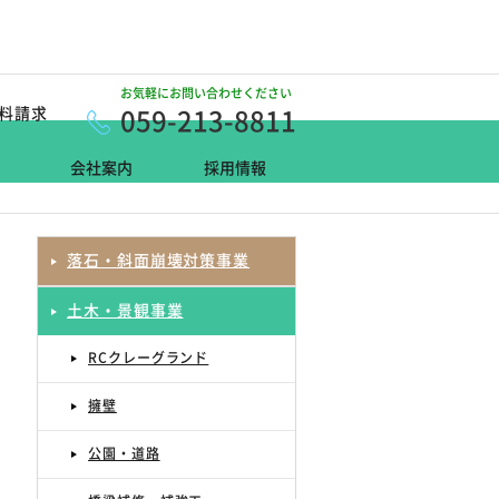
お気軽にお問い合わせください
059-213-8811
料請求
会社案内
採用情報
落石・斜面崩壊対策事業
土木・景観事業
RCクレーグランド
擁壁
公園・道路