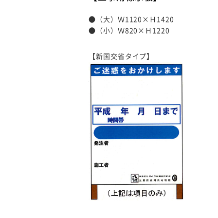
●（大）Ｗ1120×Ｈ1420
●（小）Ｗ820×Ｈ1220
【新国交省タイプ】